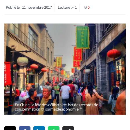
Publié le
11 novembre 2017
Lecture :
< 1
0
En Chine, la fête des célibataires bat des records de
consommation © journaldeleconomie.fr