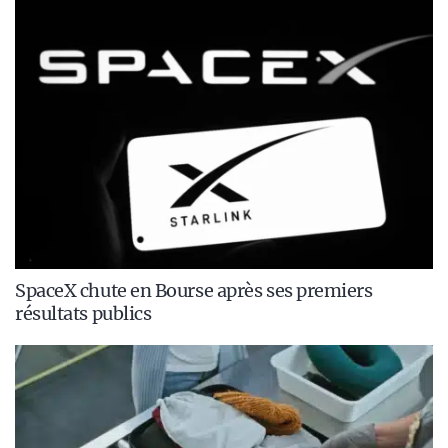
SpaceX chute en Bourse après ses premiers
résultats publics