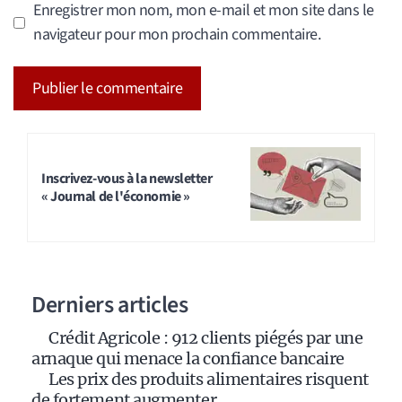
Enregistrer mon nom, mon e-mail et mon site dans le
navigateur pour mon prochain commentaire.
A
l
t
Inscrivez-vous à la newsletter
« Journal de l'économie »
e
r
n
a
Derniers articles
t
i
Crédit Agricole : 912 clients piégés par une
v
arnaque qui menace la confiance bancaire
e
Les prix des produits alimentaires risquent
:
de fortement augmenter