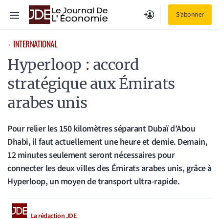
Aller
Menu
S'abonner
au
contenu
INTERNATIONAL
⋅
Hyperloop : accord
stratégique aux Émirats
arabes unis
Pour relier les 150 kilomètres séparant Dubaï d’Abou
Dhabi, il faut actuellement une heure et demie. Demain,
12 minutes seulement seront nécessaires pour
connecter les deux villes des Émirats arabes unis, grâce à
Hyperloop, un moyen de transport ultra-rapide.
La rédaction JDE