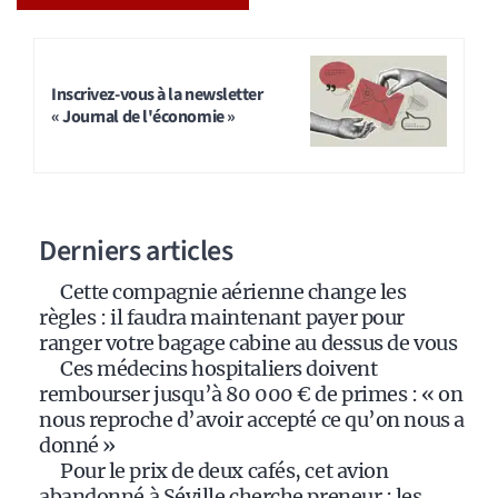
A
l
t
Inscrivez-vous à la newsletter
« Journal de l'économie »
e
r
n
a
Derniers articles
t
i
Cette compagnie aérienne change les
v
règles : il faudra maintenant payer pour
e
ranger votre bagage cabine au dessus de vous
:
Ces médecins hospitaliers doivent
rembourser jusqu’à 80 000 € de primes : « on
nous reproche d’avoir accepté ce qu’on nous a
donné »
Pour le prix de deux cafés, cet avion
abandonné à Séville cherche preneur : les