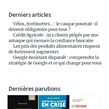
n
a
Derniers articles
t
i
Vélos, trottinettes… : le casque pourrait-il
v
devenir obligatoire pour tous ?
e
Crédit Agricole : 912 clients piégés par une
:
arnaque qui menace la confiance bancaire
Les prix des produits alimentaires risquent
de fortement augmenter
Google Assistant disparaît : comprendre la
stratégie de Google et ce qui change pour vous
Dernières parutions