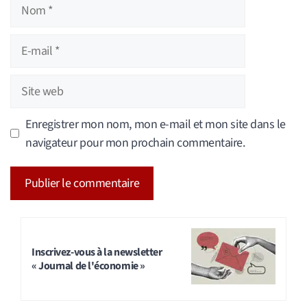
Nom
E-
mail
Site
web
Enregistrer mon nom, mon e-mail et mon site dans le
navigateur pour mon prochain commentaire.
A
l
t
Inscrivez-vous à la newsletter
« Journal de l'économie »
e
r