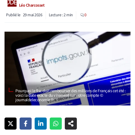
Léo Charcosset
Publié le
29 mai 2026
Lecture :
2
min
0
Pourquoi le fisc doit rembourser des millions de Français cet été :
voici la date exacte du virement sur votre compte ©
journaldeleconomie.fr