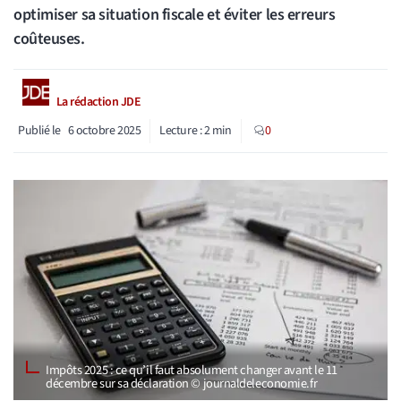
optimiser sa situation fiscale et éviter les erreurs
coûteuses.
La rédaction JDE
Publié le
6 octobre 2025
Lecture :
2
min
0
Impôts 2025 : ce qu’il faut absolument changer avant le 11
décembre sur sa déclaration © journaldeleconomie.fr