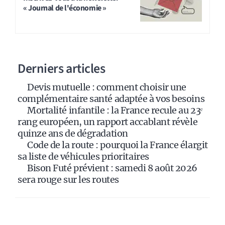
« Journal de l'économie »
e
r
n
a
Derniers articles
t
i
Devis mutuelle : comment choisir une
v
complémentaire santé adaptée à vos besoins
e
Mortalité infantile : la France recule au 23ᵉ
:
rang européen, un rapport accablant révèle
quinze ans de dégradation
Code de la route : pourquoi la France élargit
sa liste de véhicules prioritaires
Bison Futé prévient : samedi 8 août 2026
sera rouge sur les routes