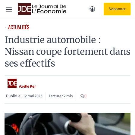
Aller
Menu
S'abonner
au
contenu
ACTUALITÉS
⋅
Industrie automobile :
Nissan coupe fortement dans
ses effectifs
Axelle Ker
Publié le
12 mai 2025
Lecture :
2
min
0