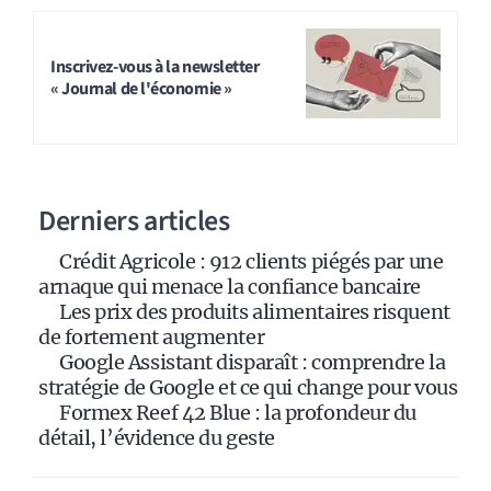
A
l
t
Inscrivez-vous à la newsletter
« Journal de l'économie »
e
r
n
a
Derniers articles
t
i
Crédit Agricole : 912 clients piégés par une
v
arnaque qui menace la confiance bancaire
e
Les prix des produits alimentaires risquent
:
de fortement augmenter
Google Assistant disparaît : comprendre la
stratégie de Google et ce qui change pour vous
Formex Reef 42 Blue : la profondeur du
détail, l’évidence du geste