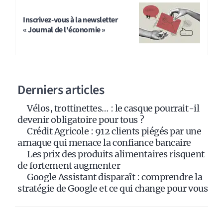
l
t
Inscrivez-vous à la newsletter
« Journal de l'économie »
e
r
n
a
Derniers articles
t
i
Vélos, trottinettes… : le casque pourrait-il
v
devenir obligatoire pour tous ?
e
Crédit Agricole : 912 clients piégés par une
:
arnaque qui menace la confiance bancaire
Les prix des produits alimentaires risquent
de fortement augmenter
Google Assistant disparaît : comprendre la
stratégie de Google et ce qui change pour vous