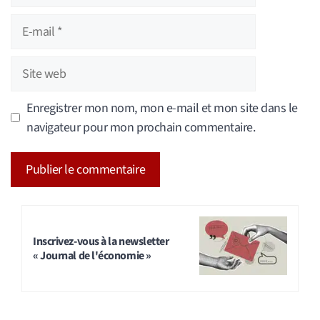
E-
mail
Site
web
Enregistrer mon nom, mon e-mail et mon site dans le
navigateur pour mon prochain commentaire.
A
l
t
Inscrivez-vous à la newsletter
« Journal de l'économie »
e
r
n
a