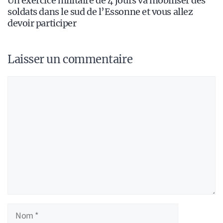
Un exercice militaire de 4 jours va mobiliser des
soldats dans le sud de l’Essonne et vous allez
devoir participer
Laisser un commentaire
Commentaire
Nom