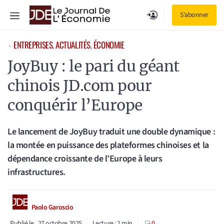
Aller
Menu
S'abonner
au
contenu
ENTREPRISES
, 
ACTUALITÉS
, 
ÉCONOMIE
⋅
JoyBuy : le pari du géant
chinois JD.com pour
conquérir l’Europe
Le lancement de JoyBuy traduit une double dynamique :
la montée en puissance des plateformes chinoises et la
dépendance croissante de l’Europe à leurs
infrastructures.
Paolo Garoscio
Publié le
27 octobre 2025
Lecture :
2
min
0