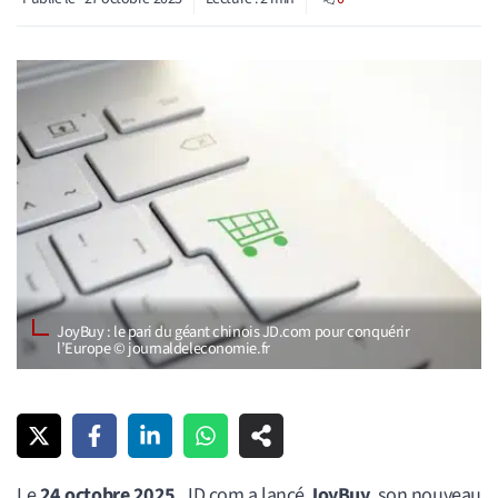
JoyBuy : le pari du géant chinois JD.com pour conquérir
l’Europe © journaldeleconomie.fr
Le
24 octobre 2025
, JD.com a lancé
JoyBuy
, son nouveau