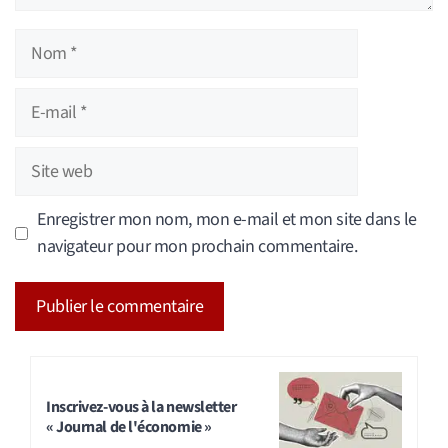
Nom
E-
mail
Site
web
Enregistrer mon nom, mon e-mail et mon site dans le
navigateur pour mon prochain commentaire.
A
l
t
Inscrivez-vous à la newsletter
« Journal de l'économie »
e