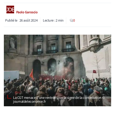
Paolo Garoscio
Publié le
26 août 2024
Lecture :
2
min
0
La CGT menace d’une rentrée sous le signe de la contestation ©
journaldeleconomie.fr