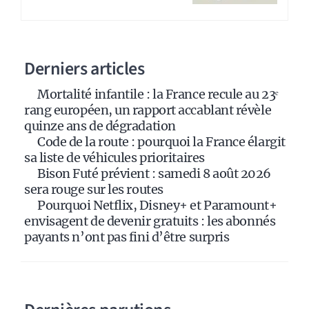
r
n
a
Derniers articles
t
i
Mortalité infantile : la France recule au 23ᵉ
v
rang européen, un rapport accablant révèle
e
quinze ans de dégradation
:
Code de la route : pourquoi la France élargit
sa liste de véhicules prioritaires
Bison Futé prévient : samedi 8 août 2026
sera rouge sur les routes
Pourquoi Netflix, Disney+ et Paramount+
envisagent de devenir gratuits : les abonnés
payants n’ont pas fini d’être surpris