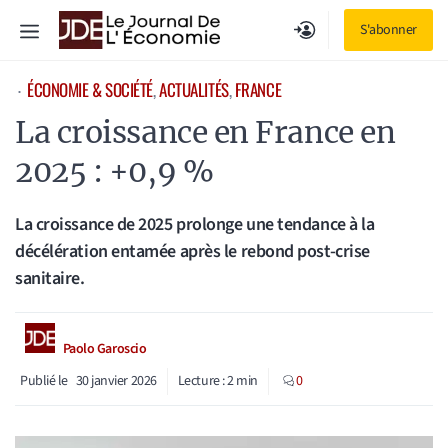
Aller
Menu
S'abonner
au
contenu
ÉCONOMIE & SOCIÉTÉ
, 
ACTUALITÉS
, 
FRANCE
⋅
La croissance en France en
2025 : +0,9 %
La croissance de 2025 prolonge une tendance à la
décélération entamée après le rebond post-crise
sanitaire.
Paolo Garoscio
Publié le
30 janvier 2026
Lecture :
2
min
0