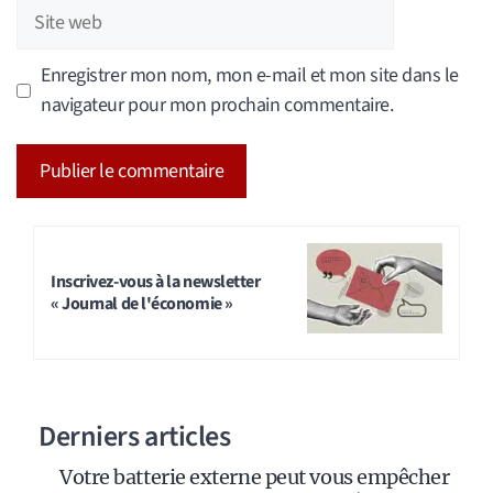
Site
web
Enregistrer mon nom, mon e-mail et mon site dans le
navigateur pour mon prochain commentaire.
A
l
t
Inscrivez-vous à la newsletter
« Journal de l'économie »
e
r
n
a
Derniers articles
t
i
Votre batterie externe peut vous empêcher
v