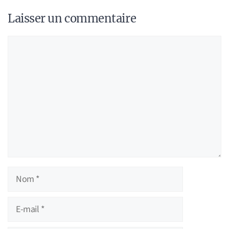
Laisser un commentaire
Commentaire
Nom
E-
mail