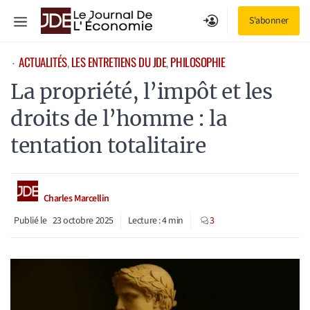
Aller
Menu
S'abonner
au
contenu
ACTUALITÉS
, 
LES ENTRETIENS DU JDE
, 
PHILOSOPHIE
⋅
La propriété, l’impôt et les
droits de l’homme : la
tentation totalitaire
Charles Marcellin
Publié le
23 octobre 2025
Lecture :
4
min
3