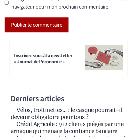
navigateur pour mon prochain commentaire.
A
l
t
Inscrivez-vous à la newsletter
« Journal de l'économie »
e
r
n
a
Derniers articles
t
i
Vélos, trottinettes… : le casque pourrait-il
v
devenir obligatoire pour tous ?
e
Crédit Agricole : 912 clients piégés par une
:
arnaque qui menace la confiance bancaire