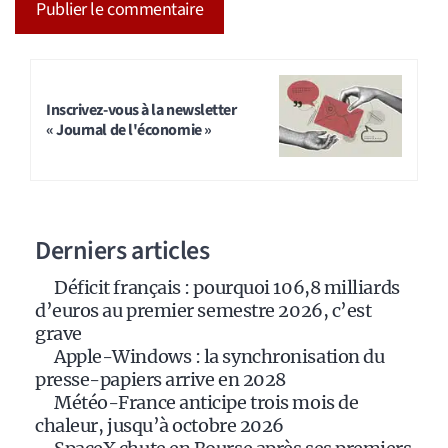
A
l
t
Inscrivez-vous à la newsletter
« Journal de l'économie »
e
r
n
a
Derniers articles
t
i
Déficit français : pourquoi 106,8 milliards
v
d’euros au premier semestre 2026, c’est
e
grave
:
Apple-Windows : la synchronisation du
presse-papiers arrive en 2028
Météo-France anticipe trois mois de
chaleur, jusqu’à octobre 2026