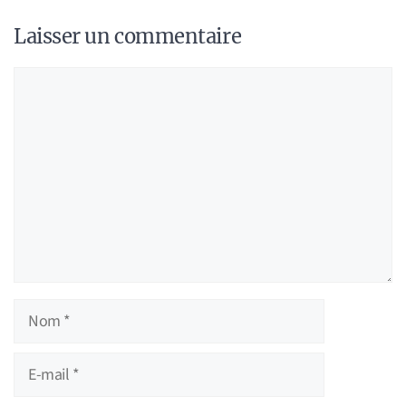
Laisser un commentaire
Commentaire
Nom
E-
mail