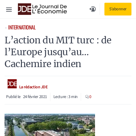
Aller
Menu
S'abonner
au
contenu
INTERNATIONAL
⋅
L’action du MIT turc : de
l’Europe jusqu’au…
Cachemire indien
La rédaction JDE
Publié le
24 février 2021
Lecture :
3
min
0