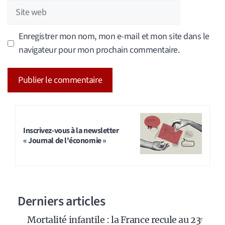
Site
web
Enregistrer mon nom, mon e-mail et mon site dans le
navigateur pour mon prochain commentaire.
A
l
t
Inscrivez-vous à la newsletter
« Journal de l'économie »
e
r
n
a
Derniers articles
t
i
Mortalité infantile : la France recule au 23ᵉ