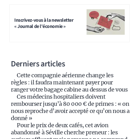
A
l
t
Inscrivez-vous à la newsletter
« Journal de l'économie »
e
r
n
a
Derniers articles
t
i
Cette compagnie aérienne change les
v
règles : il faudra maintenant payer pour
e
ranger votre bagage cabine au dessus de vous
:
Ces médecins hospitaliers doivent
rembourser jusqu’à 80 000 € de primes : « on
nous reproche d’avoir accepté ce qu’on nous a
donné »
Pour le prix de deux cafés, cet avion
abandonné à Séville cherche preneur : les