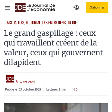
Aller
Menu
S'abonner
au
contenu
ACTUALITÉS
, 
EDITORIAL
, 
LES ENTRETIENS DU JDE
⋅
Le grand gaspillage : ceux
qui travaillent créent de la
valeur, ceux qui gouvernent
dilapident
Antoine Léon
Publié le
27 octobre 2025
Lecture :
3
min
0