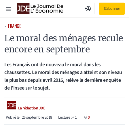
Aller
Menu
S'abonner
au
contenu
FRANCE
⋅
Le moral des ménages recule
encore en septembre
Les Français ont de nouveau le moral dans les
chaussettes. Le moral des ménages a atteint son niveau
le plus bas depuis avril 2016, relève la dernière enquête
de l’Insee sur le sujet.
La rédaction JDE
Publié le
26 septembre 2018
Lecture :
< 1
0