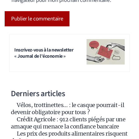
navigateur pour mon prochain commentaire.
A
l
t
Inscrivez-vous à la newsletter
« Journal de l'économie »
e
r
n
a
Derniers articles
t
i
Vélos, trottinettes… : le casque pourrait-il
v
devenir obligatoire pour tous ?
e
Crédit Agricole : 912 clients piégés par une
:
arnaque qui menace la confiance bancaire
Les prix des produits alimentaires risquent