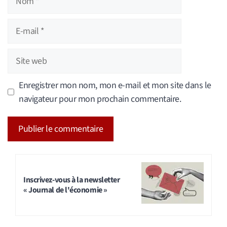
E-
mail
Site
web
Enregistrer mon nom, mon e-mail et mon site dans le
navigateur pour mon prochain commentaire.
A
l
t
Inscrivez-vous à la newsletter
« Journal de l'économie »
e
r
n