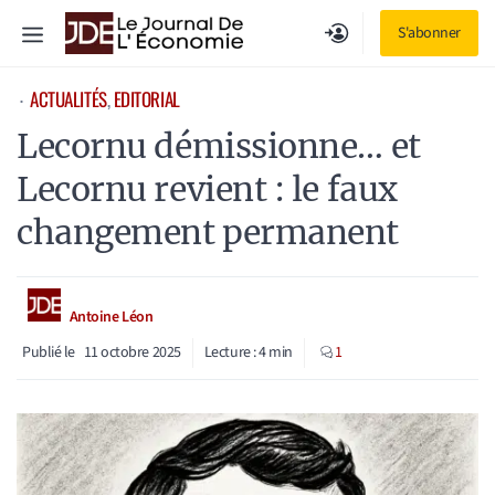
Aller
Menu
S'abonner
au
contenu
ACTUALITÉS
, 
EDITORIAL
⋅
Lecornu démissionne… et
Lecornu revient : le faux
changement permanent
Antoine Léon
Publié le
11 octobre 2025
Lecture :
4
min
1