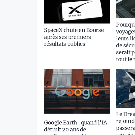
Pourquo
SpaceX chute en Bourse
voyageu
après ses premiers
leurs l
résultats publics
de sécur
serait 
tout le
Le Dre
rejoindr
Google Earth : quand l’IA
passera
détruit 20 ans de
jamais 