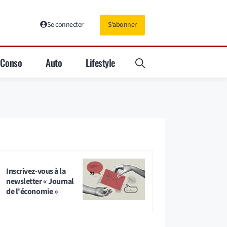
Se connecter
S'abonner
Conso
Auto
Lifestyle
Inscrivez-vous à la
newsletter « Journal
de l'économie »