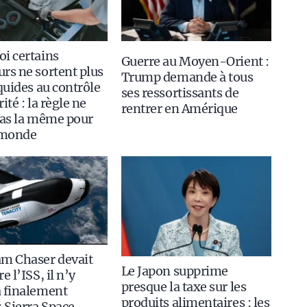
i certains
Guerre au Moyen-Orient :
rs ne sortent plus
Trump demande à tous
iquides au contrôle
ses ressortissants de
ité : la règle ne
rentrer en Amérique
pas la même pour
 monde
am Chaser devait
Le Japon supprime
e l’ISS, il n’y
presque la taxe sur les
 finalement
produits alimentaires : les
: Sierra Space