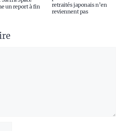
retraités japonais n’en
e un report à fin
reviennent pas
ire