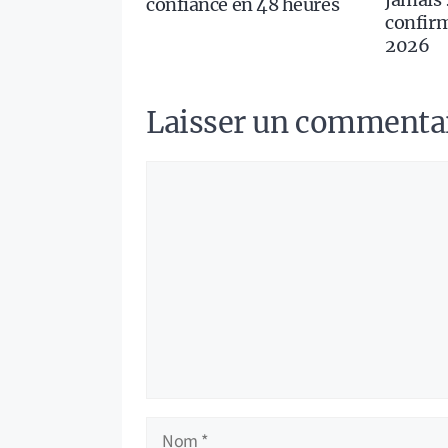
confiance en 48 heures
confirm
2026
Laisser un commenta
Commentaire
Nom