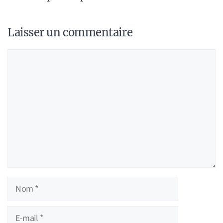
Laisser un commentaire
Commentaire
Nom
E-