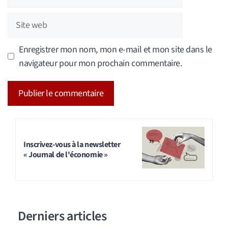
mail
Site
web
Enregistrer mon nom, mon e-mail et mon site dans le
navigateur pour mon prochain commentaire.
A
l
t
Inscrivez-vous à la newsletter
« Journal de l'économie »
e
r
n
a
Derniers articles
t
i