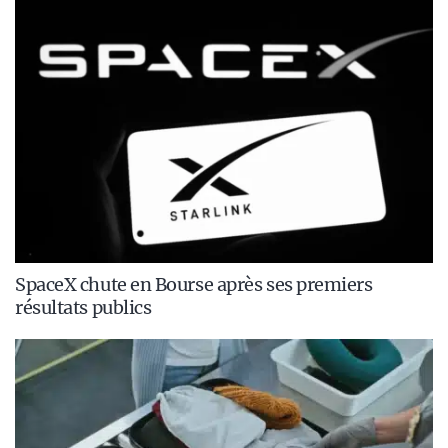
SpaceX chute en Bourse après ses premiers
résultats publics