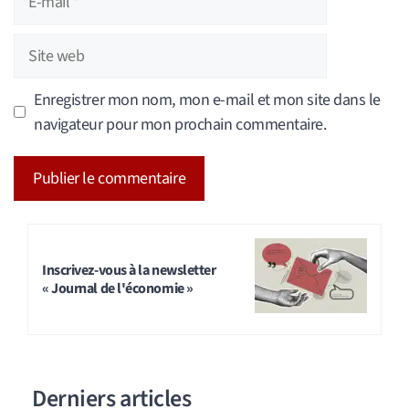
mail
Site
web
Enregistrer mon nom, mon e-mail et mon site dans le
navigateur pour mon prochain commentaire.
A
l
t
Inscrivez-vous à la newsletter
« Journal de l'économie »
e
r
n
a
Derniers articles
t