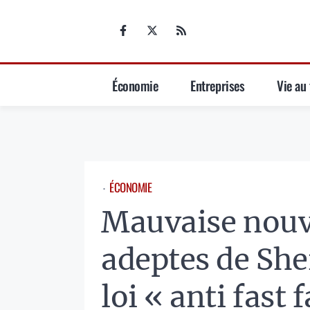
Aller
au
contenu
Économie
Entreprises
Vie au 
ÉCONOMIE
⋅
Mauvaise nouve
adeptes de She
loi « anti fast