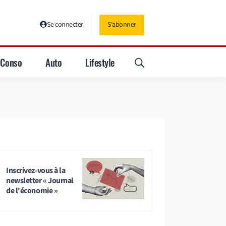
Se connecter
S'abonner
Conso
Auto
Lifestyle
Inscrivez-vous à la
newsletter « Journal
de l'économie »