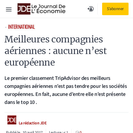
Aller
Menu
S'abonner
au
contenu
INTERNATIONAL
⋅
Meilleures compagnies
aériennes : aucune n’est
européenne
Le premier classement TripAdvisor des meilleurs
compagnies aériennes n’est pas tendre pour les sociétés
européennes. En fait, aucune d’entre elle n’est présente
dans le top 10 .
La rédaction JDE
Publié le
10 avril 2017
Lecture :
< 1
0