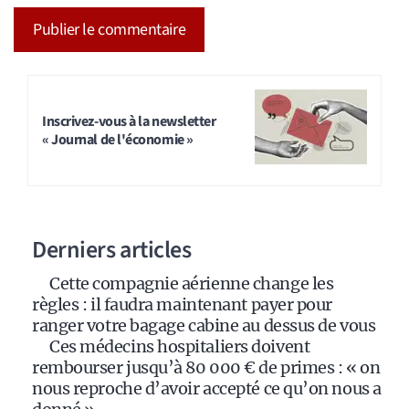
A
l
t
Inscrivez-vous à la newsletter
« Journal de l'économie »
e
r
n
a
Derniers articles
t
i
Cette compagnie aérienne change les
v
règles : il faudra maintenant payer pour
e
ranger votre bagage cabine au dessus de vous
:
Ces médecins hospitaliers doivent
rembourser jusqu’à 80 000 € de primes : « on
nous reproche d’avoir accepté ce qu’on nous a