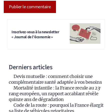
A
l
t
Inscrivez-vous à la newsletter
« Journal de l'économie »
e
r
n
a
Derniers articles
t
i
Devis mutuelle : comment choisir une
v
complémentaire santé adaptée à vos besoins
e
Mortalité infantile : la France recule au 23ᵉ
:
rang européen, un rapport accablant révèle
quinze ans de dégradation
Code de la route : pourquoi la France élargit
sa liste de véhicules prioritaires