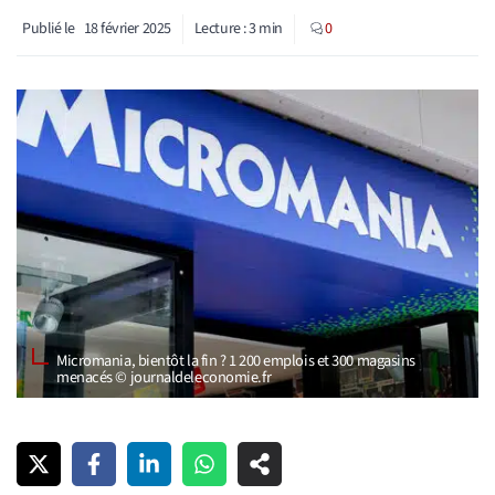
Publié le
18 février 2025
Lecture :
3
min
0
Micromania, bientôt la fin ? 1 200 emplois et 300 magasins
menacés © journaldeleconomie.fr