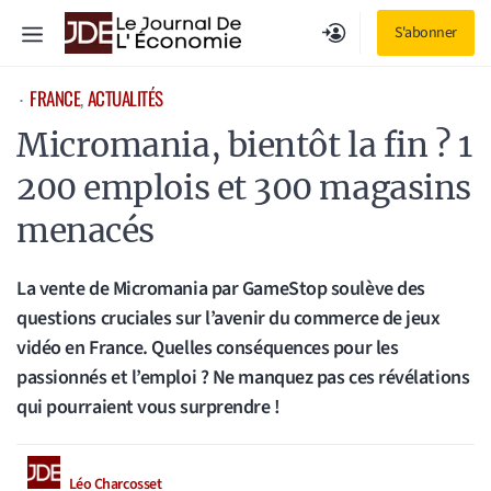
Aller
Menu
S'abonner
au
contenu
FRANCE
, 
ACTUALITÉS
⋅
Micromania, bientôt la fin ? 1
200 emplois et 300 magasins
menacés
La vente de Micromania par GameStop soulève des
questions cruciales sur l’avenir du commerce de jeux
vidéo en France. Quelles conséquences pour les
passionnés et l’emploi ? Ne manquez pas ces révélations
qui pourraient vous surprendre !
Léo Charcosset