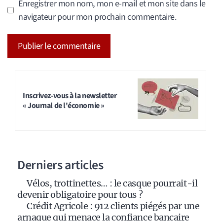
Enregistrer mon nom, mon e-mail et mon site dans le
navigateur pour mon prochain commentaire.
A
l
t
Inscrivez-vous à la newsletter
« Journal de l'économie »
e
r
n
a
Derniers articles
t
i
Vélos, trottinettes… : le casque pourrait-il
v
devenir obligatoire pour tous ?
e
Crédit Agricole : 912 clients piégés par une
:
arnaque qui menace la confiance bancaire