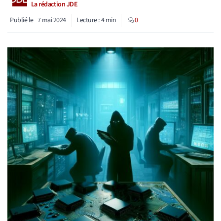
La rédaction JDE
Publié le
7 mai 2024
Lecture :
4
min
0