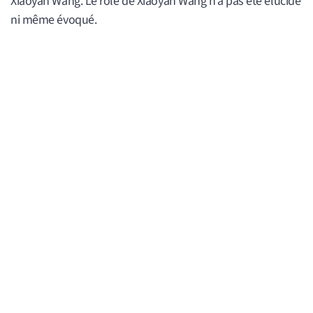
Xiaoyan Wang. Le rôle de Xiaoyan Wang n’a pas été élucidé
ni même évoqué.