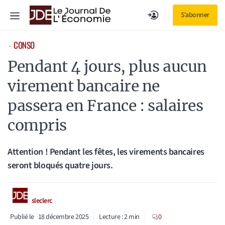
Aller
Menu
S'abonner
au
contenu
CONSO
⋅
Pendant 4 jours, plus aucun
virement bancaire ne
passera en France : salaires
compris
Attention ! Pendant les fêtes, les virements bancaires
seront bloqués quatre jours.
sleclerc
Publié le
18 décembre 2025
Lecture :
2
min
0