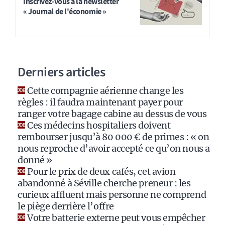
t
Inscrivez-vous à la newsletter
« Journal de l'économie »
e
r
n
a
Derniers articles
t
i
Cette compagnie aérienne change les
v
règles : il faudra maintenant payer pour
e
ranger votre bagage cabine au dessus de vous
:
Ces médecins hospitaliers doivent
rembourser jusqu’à 80 000 € de primes : « on
nous reproche d’avoir accepté ce qu’on nous a
donné »
Pour le prix de deux cafés, cet avion
abandonné à Séville cherche preneur : les
curieux affluent mais personne ne comprend
le piège derrière l’offre
Votre batterie externe peut vous empêcher