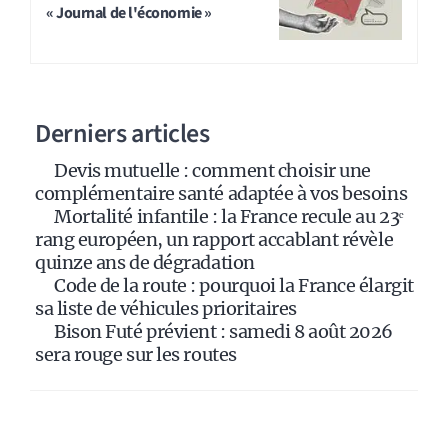
« Journal de l'économie »
e
r
n
a
Derniers articles
t
i
Devis mutuelle : comment choisir une
v
complémentaire santé adaptée à vos besoins
e
Mortalité infantile : la France recule au 23ᵉ
:
rang européen, un rapport accablant révèle
quinze ans de dégradation
Code de la route : pourquoi la France élargit
sa liste de véhicules prioritaires
Bison Futé prévient : samedi 8 août 2026
sera rouge sur les routes