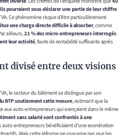
effet inverse
. Les chiffres de l’enquête montrent que
40
s pourraient sous-déclarer une partie de leur chiffre
a TVA. Ce phénomène risque d’être particulièrement
itue une charge directe difficile à absorber
, comme
Par ailleurs,
21 % des micro-entrepreneurs interrogés
nt leur activité
, faute de rentabilité suffisante après
t divisé entre deux visions
TVA, le secteur du bâtiment se distingue par son
du BTP soutiennent cette mesure
, estimant que la
uste aux auto-entrepreneurs qui exerçaient dans le même
timent sans salarié sont confrontés à une
les auto-entrepreneurs bénéficiaient d’une exonération
ttractifs. Mais cette réforme ne concerne pas que les