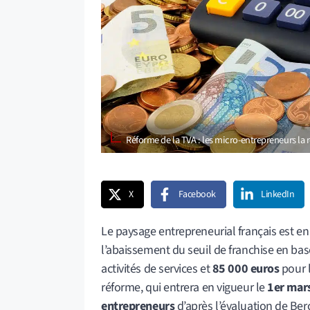
Réforme de la TVA : les micro-entrepreneurs la
X
Facebook
LinkedIn
Le paysage entrepreneurial français est e
l’abaissement du seuil de franchise en ba
activités de services et
85 000 euros
pour 
réforme, qui entrera en vigueur le
1er mar
entrepreneurs
d’après l’évaluation de Berc