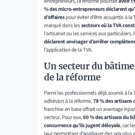
entrepreneurs, la réforme pourrait
avoir l’
% des micro-entrepreneurs déclarent qu’il
d’affaires
pour éviter d’être assujettis à l
marqué dans les
secteurs où la TVA const
l’artisanat ou les services aux particuliers. 
déclarent envisager d’arrêter complèteme
l’application de la TVA.
Un secteur du bâtimen
de la réforme
Parmi les professionnels déjà soumis à la 
adhésion à la réforme.
78 % des artisans 
franchise en base offrait un avantage inj
secteur. Pour eux,
90 % des artisans du bâ
concurrence qu’ils jugent déloyale
, car 
leur permettant d’appliquer des prix plus a