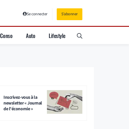
Se connecter
S'abonner
Conso
Auto
Lifestyle
Inscrivez-vous à la
newsletter « Journal
de l'économie »