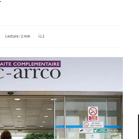
Lecture :
2
min
1