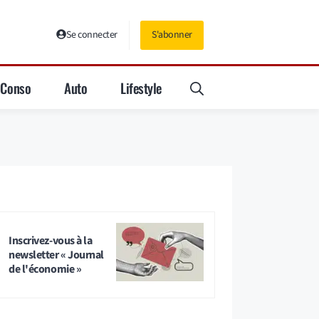
Se connecter
S'abonner
Conso
Auto
Lifestyle
Inscrivez-vous à la
newsletter « Journal
de l'économie »