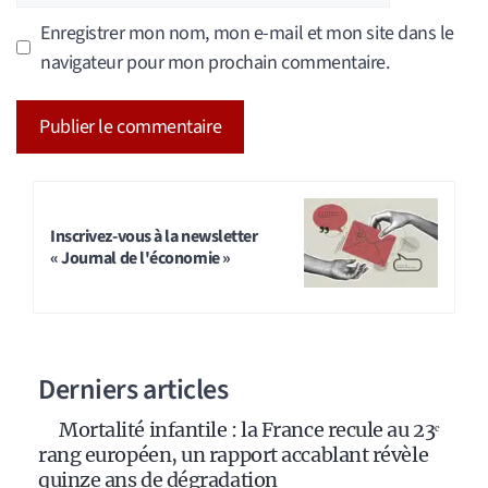
Enregistrer mon nom, mon e-mail et mon site dans le
navigateur pour mon prochain commentaire.
A
l
t
Inscrivez-vous à la newsletter
« Journal de l'économie »
e
r
n
a
Derniers articles
t
i
Mortalité infantile : la France recule au 23ᵉ
v
rang européen, un rapport accablant révèle
e
quinze ans de dégradation