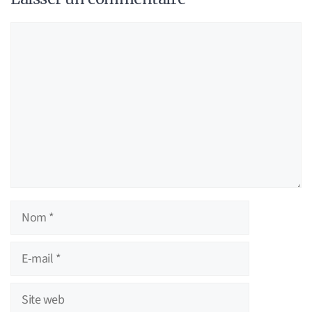
Commentaire
Nom
E-
mail
Site
web