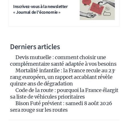
t
Inscrivez-vous à la newsletter
« Journal de l'économie »
e
r
n
a
Derniers articles
t
i
Devis mutuelle : comment choisir une
v
complémentaire santé adaptée à vos besoins
e
Mortalité infantile : la France recule au 23ᵉ
:
rang européen, un rapport accablant révèle
quinze ans de dégradation
Code de la route : pourquoi la France élargit
sa liste de véhicules prioritaires
Bison Futé prévient : samedi 8 août 2026
sera rouge sur les routes