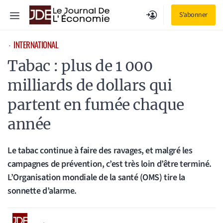
Aller
Menu
S'abonner
au
contenu
INTERNATIONAL
⋅
Tabac : plus de 1 000
milliards de dollars qui
partent en fumée chaque
année
Le tabac continue à faire des ravages, et malgré les
campagnes de prévention, c’est très loin d’être terminé.
L’Organisation mondiale de la santé (OMS) tire la
sonnette d’alarme.