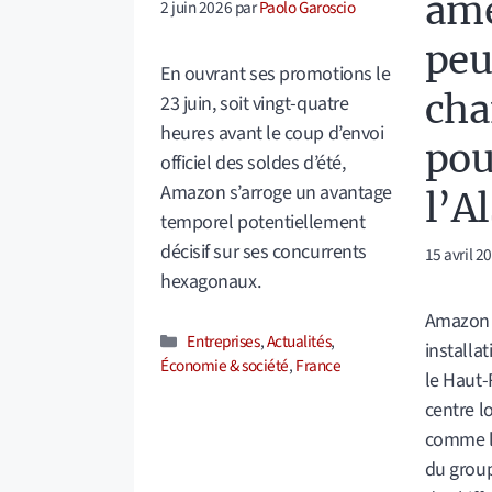
amé
2 juin 2026
par
Paolo Garoscio
peu
En ouvrant ses promotions le
cha
23 juin, soit vingt-quatre
heures avant le coup d’envoi
pou
officiel des soldes d’été,
Amazon s’arroge un avantage
l’A
temporel potentiellement
décisif sur ses concurrents
15 avril 2
hexagonaux.
Amazon 
Catégories
Entreprises
,
Actualités
,
installa
Économie & société
,
France
le Haut-
centre l
comme l
du group