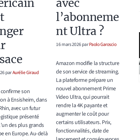
ricain
avec
t
l’abonneme
nger
nt Ultra ?
r
16 mars 2026
par
Paolo Garoscio
lsace
Amazon modifie la structure
de son service de streaming.
026
par
Aurélie Giraud
La plateforme prépare un
nouvel abonnement Prime
confirme son
Video Ultra, qui pourrait
tion à Ensisheim, dans
rendre la 4K payante et
Rhin, avec un futur
augmenter le coût pour
ogistique présenté
certains utilisateurs. Prix,
’un des plus grands
fonctionnalités, date de
e en Europe. Au-delà
lancement et conséquences