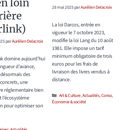
en loin
28 mai 2025
par
Aurélien Delacroix
rière
La loi Darcos, entrée en
rlink)
vigueur le 7 octobre 2023,
modifie la loi Lang du 10 août
025
par
Aurélien Delacroix
1981. Elle impose un tarif
minimum obligatoire de trois
ink domine aujourd’hui
euros pour les frais de
ongueur d’avance,
livraison des livres vendus à
 désormais des
distance.
concrets, une
ire réglementaire bien
Catégories
Art & Culture
,
Actualités
,
Conso
,
et l’écosystème
Économie & société
n pour optimiser son
ories
rises
,
Actualités
,