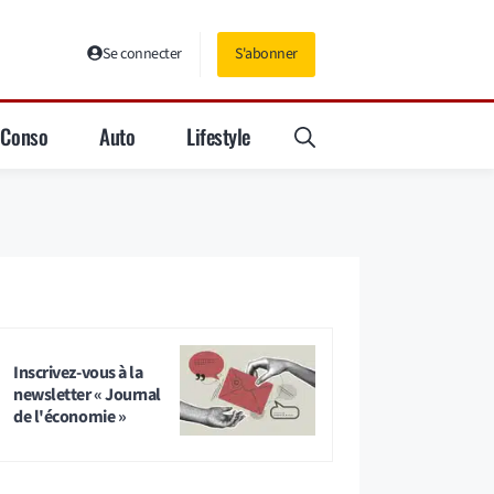
Se connecter
S'abonner
Conso
Auto
Lifestyle
Inscrivez-vous à la
newsletter « Journal
de l'économie »