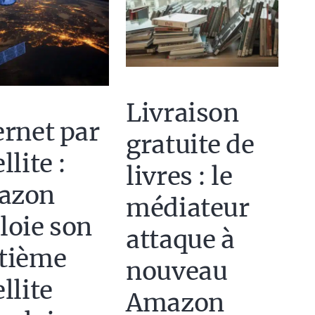
Livraison
ernet par
gratuite de
llite :
livres : le
azon
médiateur
loie son
attaque à
tième
nouveau
llite
Amazon