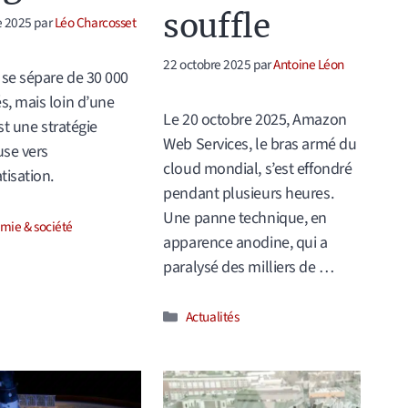
souffle
e 2025
par
Léo Charcosset
22 octobre 2025
par
Antoine Léon
se sépare de 30 000
, mais loin d’une
Le 20 octobre 2025, Amazon
est une stratégie
Web Services, le bras armé du
se vers
cloud mondial, s’est effondré
tisation.
pendant plusieurs heures.
Une panne technique, en
ories
mie & société
apparence anodine, qui a
paralysé des milliers de …
Catégories
Actualités