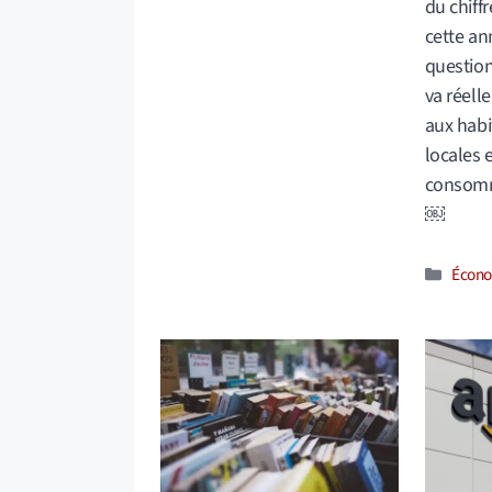
du chiff
cette an
question
va réell
aux habi
locales 
consomm
￼
Catég
Écono