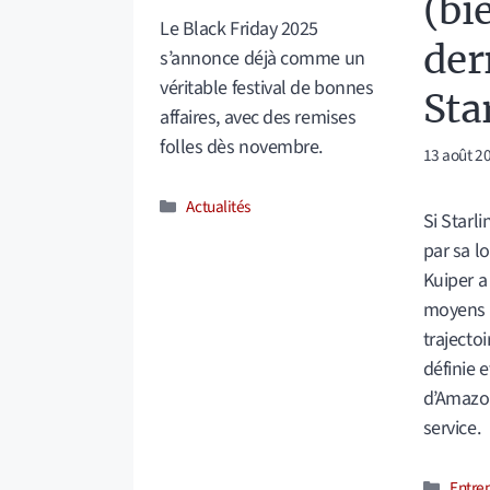
(bi
Le Black Friday 2025
der
s’annonce déjà comme un
véritable festival de bonnes
Sta
affaires, avec des remises
folles dès novembre.
13 août 2
Catégories
Actualités
Si Starl
par sa l
Kuiper a
moyens 
trajecto
définie 
d’Amazo
service.
Catég
Entrep