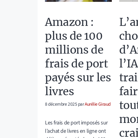
Amazon :
L’a
plus de 100
cho
millions de
d’A
frais de port
l’IA
payés sur les
tra
livres
fai
tout
8 décembre 2025
par
Aurélie Giraud
mo
Les frais de port imposés sur
cra
l’achat de livres en ligne ont