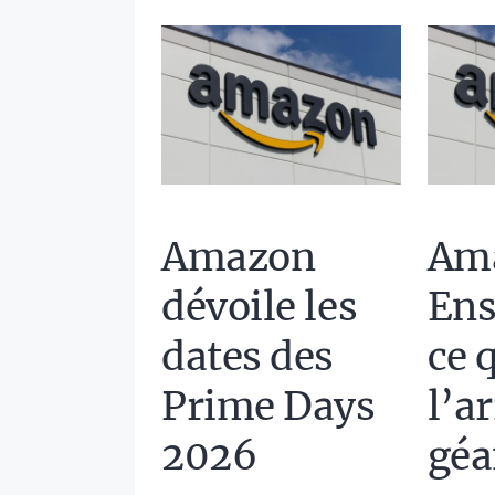
Amazon
Am
dévoile les
Ens
dates des
ce 
Prime Days
l’a
2026
géa