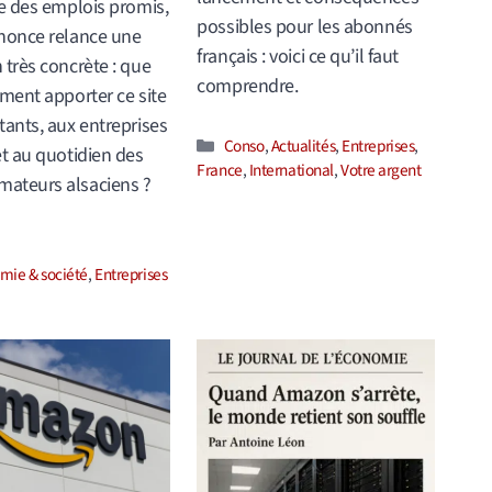
re des emplois promis,
possibles pour les abonnés
nonce relance une
français : voici ce qu’il faut
 très concrète : que
comprendre.
ement apporter ce site
tants, aux entreprises
Catégories
Conso
,
Actualités
,
Entreprises
,
et au quotidien des
France
,
International
,
Votre argent
ateurs alsaciens ?
ories
mie & société
,
Entreprises