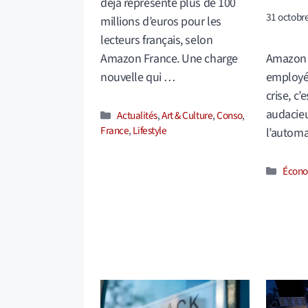
déjà représenté plus de 100
31 octobr
millions d’euros pour les
lecteurs français, selon
Amazon France. Une charge
Amazon 
nouvelle qui …
employés
crise, c’
audacieu
Catégories
Actualités
,
Art & Culture
,
Conso
,
France
,
Lifestyle
l’automa
Catég
Écono