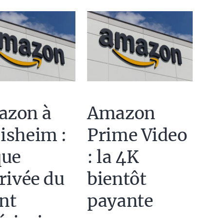
azon à
Amazon
isheim :
Prime Video
que
: la 4K
rrivée du
bientôt
nt
payante