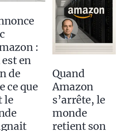
nnonce
c
mazon :
 est en
in de
Quand
re ce que
Amazon
 le
s’arrête, le
nde
monde
ignait
retient son