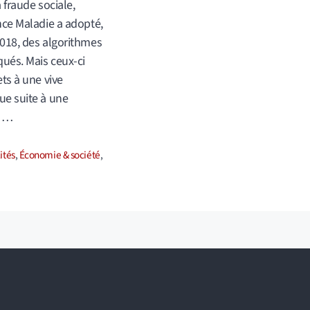
 fraude sociale,
nce Maladie a adopté,
018, des algorithmes
qués. Mais ceux-ci
ets à une vive
e suite à une
e …
ories
ités
,
Économie & société
,