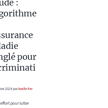
ude :
lgorithme
ssurance
adie
nglé pour
criminati
bre 2024
par
Axelle Ker
effort pour lutter