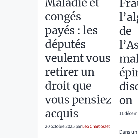
Maladie et
Fra
congés
l’a
payés : les
de
députés
l’A
veulent vous
mal
retirer un
épi
droit que
dis
vous pensiez
on
acquis
11 décem
20 octobre 2025
par
Léo Charcosset
Dans un 