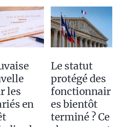
vaise
Le statut
velle
protégé des
r les
fonctionnair
ariés en
es bientôt
êt
terminé ? Ce