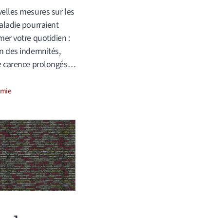
elles mesures sur les
aladie pourraient
mer votre quotidien :
n des indemnités,
de carence prolongés…
ories
omie