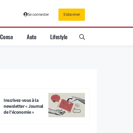
Se connecter
S'abonner
Conso
Auto
Lifestyle
Inscrivez-vous à la
newsletter « Journal
de l'économie »