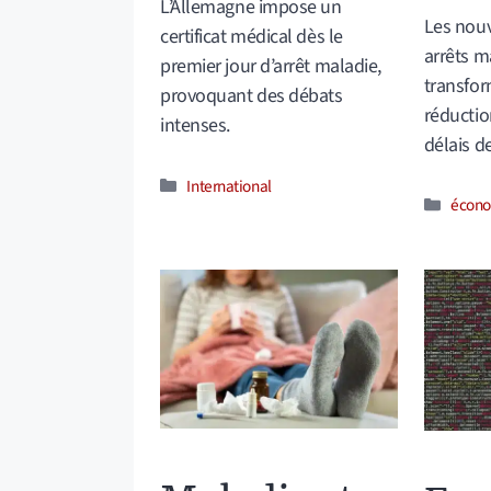
L’Allemagne impose un
Les nouv
certificat médical dès le
arrêts m
premier jour d’arrêt maladie,
transfor
provoquant des débats
réductio
intenses.
délais 
Catégories
International
Catég
écon