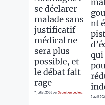
mal
se déclarer
go
malade sans
nt 
justificatif
pis
médical ne
d’é
sera plus
qui
possible, et
pou
le débat fait
réd
rage
ind
7 juillet 2026
par
Sebastien Leclerc
9 avril 20