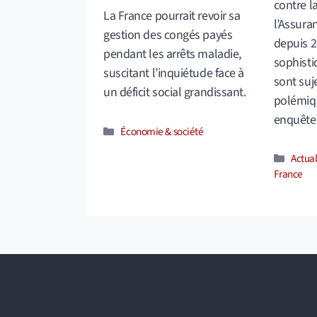
contre la
La France pourrait revoir sa
l’Assura
gestion des congés payés
depuis 2
pendant les arrêts maladie,
sophisti
suscitant l’inquiétude face à
sont suj
un déficit social grandissant.
polémiqu
enquêt
Catégories
Économie & société
Catég
Actual
France