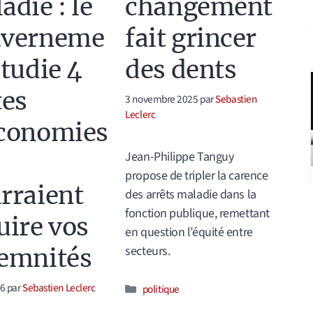
adie : le
changement
uverneme
fait grincer
étudie 4
des dents
tes
3 novembre 2025
par
Sebastien
Leclerc
conomies
Jean-Philippe Tanguy
propose de tripler la carence
rraient
des arrêts maladie dans la
fonction publique, remettant
uire vos
en question l’équité entre
secteurs.
emnités
26
par
Sebastien Leclerc
Catégories
politique