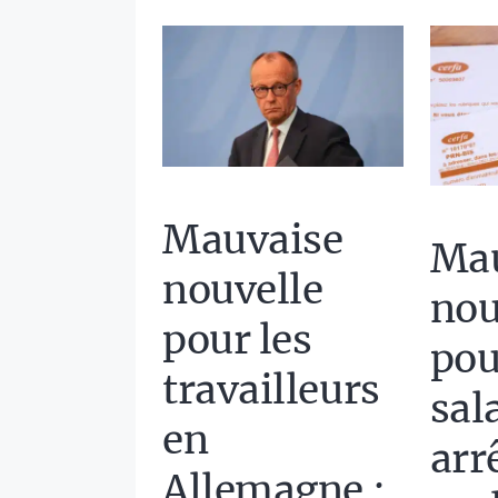
Mauvaise
Mau
nouvelle
nou
pour les
pou
travailleurs
sal
en
arr
Allemagne :