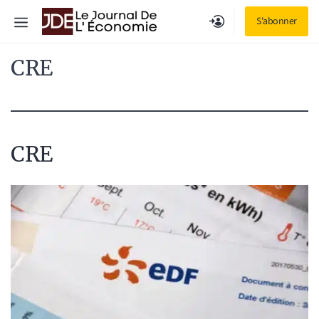
Aller
Menu
S'abonner
au
contenu
CRE
CRE