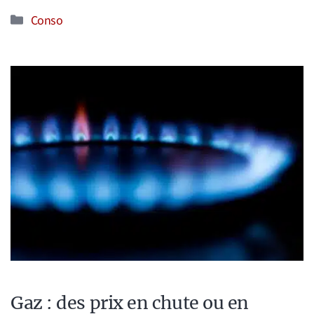
Catégories
Conso
Gaz : des prix en chute ou en