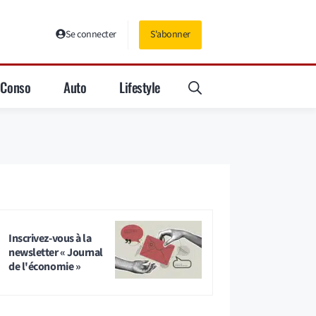
Se connecter
S'abonner
Conso
Auto
Lifestyle
Inscrivez-vous à la
newsletter « Journal
de l'économie »