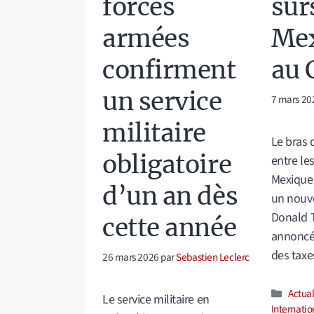
forces
sur
armées
Mex
confirment
au 
un service
7 mars 20
militaire
Le bras 
obligatoire
entre les
Mexique 
d’un an dès
un nouv
Donald T
cette année
annoncé,
des taxe
26 mars 2026
par
Sebastien Leclerc
Catég
Actual
Le service militaire en
Internatio