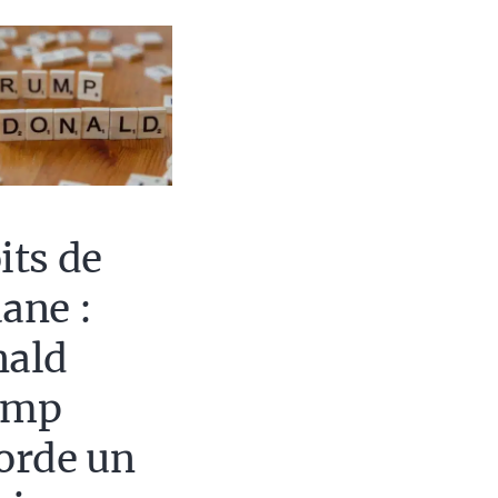
its de
ane :
ald
ump
orde un