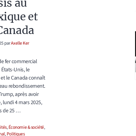
sis au
ique et
Canada
25
par
Axelle Ker
de fer commercial
 États-Unis, le
et le Canada connaît
eau rebondissement.
rump, après avoir
 lundi 4 mars 2025,
s de 25 …
ories
ités
,
Économie & société
,
nal
,
Politiques