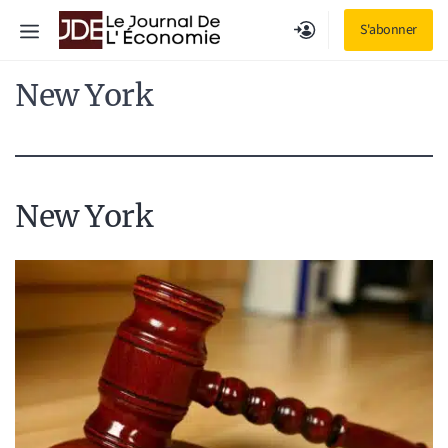
Aller
Menu
S'abonner
au
contenu
New York
New York