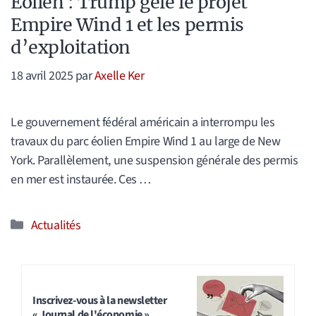
Éolien : Trump gèle le projet
Empire Wind 1 et les permis
d’exploitation
18 avril 2025
par
Axelle Ker
Le gouvernement fédéral américain a interrompu les
travaux du parc éolien Empire Wind 1 au large de New
York. Parallèlement, une suspension générale des permis
en mer est instaurée. Ces …
Catégories
Actualités
Inscrivez-vous à la newsletter
« Journal de l'économie »