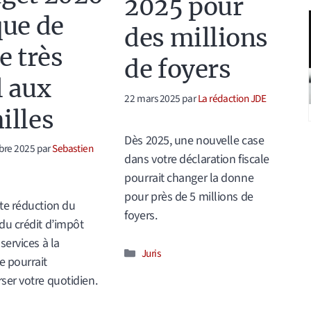
2025 pour
que de
des millions
e très
de foyers
 aux
22 mars 2025
par
La rédaction JDE
illes
Dès 2025, une nouvelle case
bre 2025
par
Sebastien
dans votre déclaration fiscale
pourrait changer la donne
pour près de 5 millions de
te réduction du
foyers.
du crédit d’impôt
services à la
Catégories
Juris
 pourrait
ser votre quotidien.