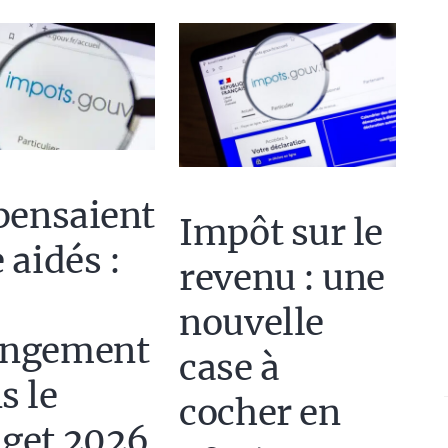
 pensaient
Impôt sur le
 aidés :
revenu : une
nouvelle
angement
case à
s le
cocher en
get 2026