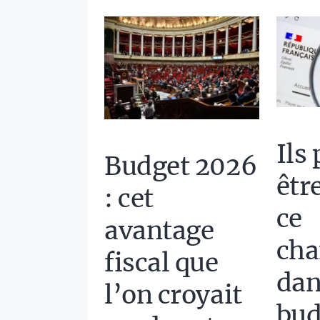
Ils
Budget 2026
être
: cet
ce
avantage
ch
fiscal que
dan
l’on croyait
bud