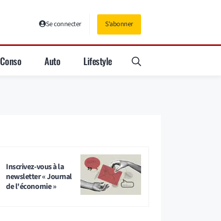
Se connecter
S'abonner
Conso
Auto
Lifestyle
Inscrivez-vous à la
newsletter « Journal
de l'économie »