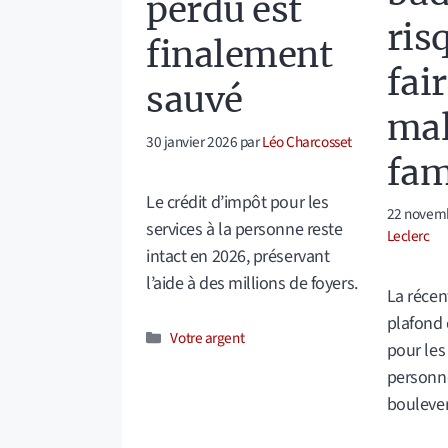
perdu est
ris
finalement
fair
sauvé
mal
30 janvier 2026
par
Léo Charcosset
fam
Le crédit d’impôt pour les
22 novem
services à la personne reste
Leclerc
intact en 2026, préservant
l’aide à des millions de foyers.
La récen
plafond 
Catégories
Votre argent
pour les 
personne
boulever