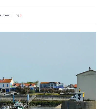
e :
2
min
0