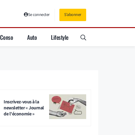
Se connecter
S'abonner
Conso
Auto
Lifestyle
Inscrivez-vous à la
newsletter « Journal
de l'économie »