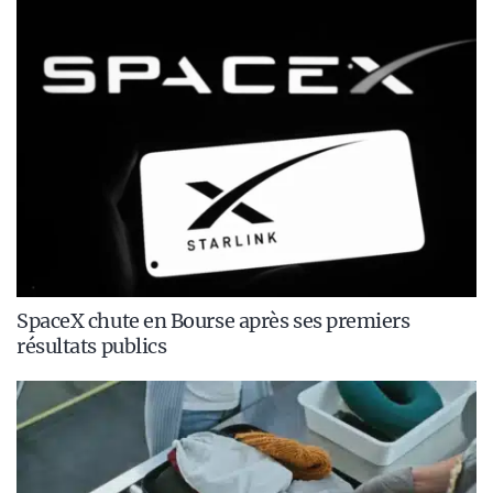
SpaceX chute en Bourse après ses premiers
résultats publics