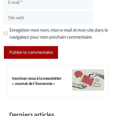
mail
Site
web
Enregistrer mon nom, mon e-mail et mon site dans le
navigateur pour mon prochain commentaire.
A
l
t
Inscrivez-vous à la newsletter
« Journal de l'économie »
e
r
n
a
Derniers articles
t