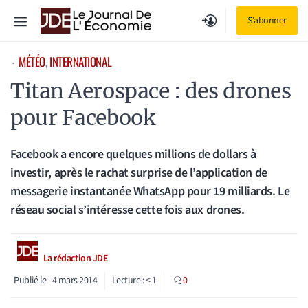
Aller
Menu
S'abonner
au
contenu
MÉTÉO
, 
INTERNATIONAL
⋅
Titan Aerospace : des drones
pour Facebook
Facebook a encore quelques millions de dollars à
investir, après le rachat surprise de l’application de
messagerie instantanée WhatsApp pour 19 milliards. Le
réseau social s’intéresse cette fois aux drones.
La rédaction JDE
Publié le
4 mars 2014
Lecture :
< 1
0