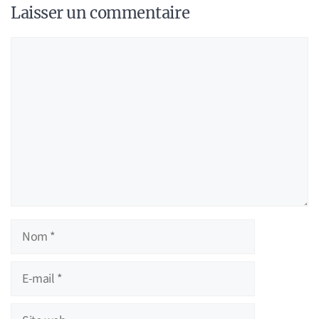
Laisser un commentaire
Commentaire
Nom
E-
mail
Site