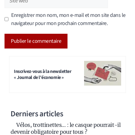
web
Enregistrer mon nom, mon e-mail et mon site dans le
navigateur pour mon prochain commentaire.
A
l
t
Inscrivez-vous à la newsletter
« Journal de l'économie »
e
r
n
a
Derniers articles
t
i
Vélos, trottinettes… : le casque pourrait-il
v
devenir obligatoire pour tous ?