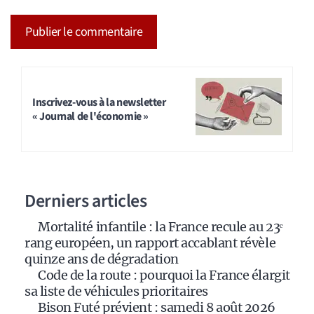
A
l
t
Inscrivez-vous à la newsletter
« Journal de l'économie »
e
r
n
a
Derniers articles
t
i
Mortalité infantile : la France recule au 23ᵉ
v
rang européen, un rapport accablant révèle
e
quinze ans de dégradation
:
Code de la route : pourquoi la France élargit
sa liste de véhicules prioritaires
Bison Futé prévient : samedi 8 août 2026