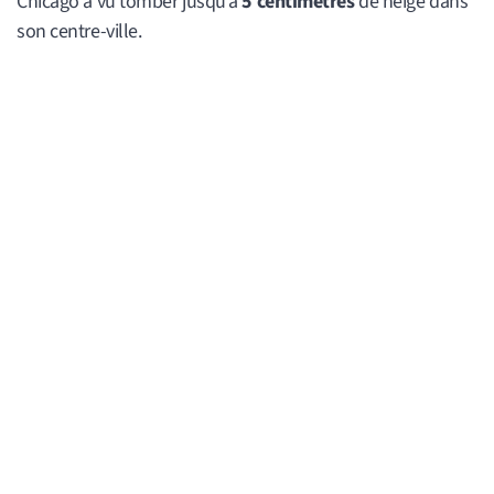
Chicago a vu tomber jusqu’à
5 centimètres
de neige dans
son centre-ville.