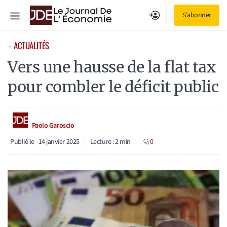
Aller
Menu
S'abonner
au
contenu
ACTUALITÉS
⋅
Vers une hausse de la flat tax
pour combler le déficit public
Paolo Garoscio
Publié le
14 janvier 2025
Lecture :
2
min
0