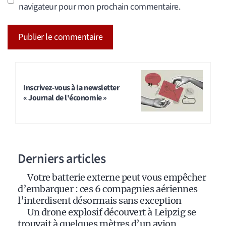
navigateur pour mon prochain commentaire.
A
l
t
Inscrivez-vous à la newsletter
« Journal de l'économie »
e
r
n
a
Derniers articles
t
i
Votre batterie externe peut vous empêcher
v
d’embarquer : ces 6 compagnies aériennes
e
l’interdisent désormais sans exception
:
Un drone explosif découvert à Leipzig se
trouvait à quelques mètres d’un avion