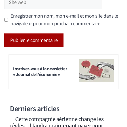
web
Enregistrer mon nom, mon e-mail et mon site dans le
navigateur pour mon prochain commentaire.
A
l
t
Inscrivez-vous à la newsletter
« Journal de l'économie »
e
r
n
a
Derniers articles
t
i
Cette compagnie aérienne change les
v
règles : il faudra maintenant payer pour