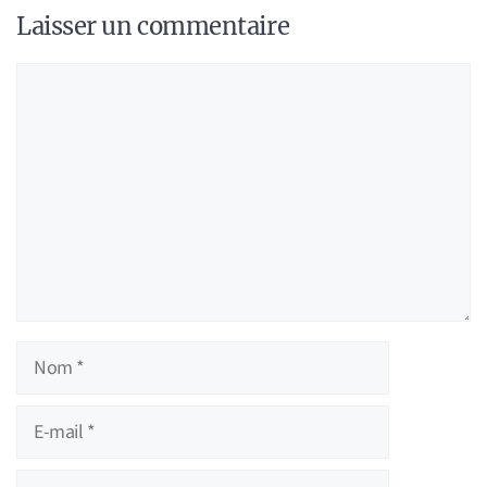
Laisser un commentaire
Commentaire
Nom
E-
mail
Site