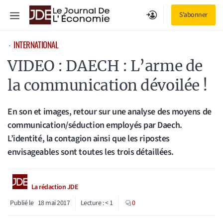
Aller
Menu
S'abonner
au
contenu
INTERNATIONAL
⋅
VIDEO : DAECH : L’arme de
la communication dévoilée !
En son et images, retour sur une analyse des moyens de
communication/séduction employés par Daech.
L’identité, la contagion ainsi que les ripostes
envisageables sont toutes les trois détaillées.
La rédaction JDE
Publié le
18 mai 2017
Lecture :
< 1
0