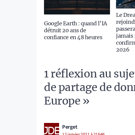
Le Dre
rejoindr
Google Earth : quand l’IA
passera
détruit 20 ans de
jamais 
confiance en 48 heures
confirm
2026
1 réflexion au suj
de partage de don
Europe »
Perget
12 janvier 2021 à 21h46