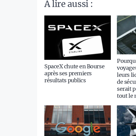
A lire aussi :
Pourquo
SpaceX chute en Bourse
voyageu
après ses premiers
leurs l
résultats publics
de sécur
serait 
tout le