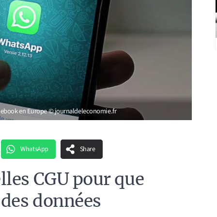
cebook en Europe © journaldeleconomie.fr
WhatsApp
Share
lles CGU pour que
 des données