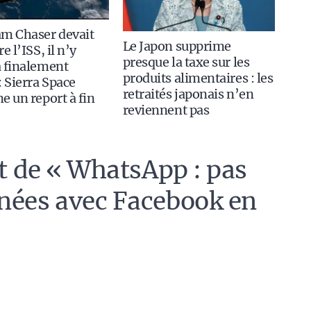
am Chaser devait
Le Japon supprime
e l’ISS, il n’y
presque la taxe sur les
 finalement
produits alimentaires : les
: Sierra Space
retraités japonais n’en
e un report à fin
reviennent pas
et de « WhatsApp : pas
nées avec Facebook en