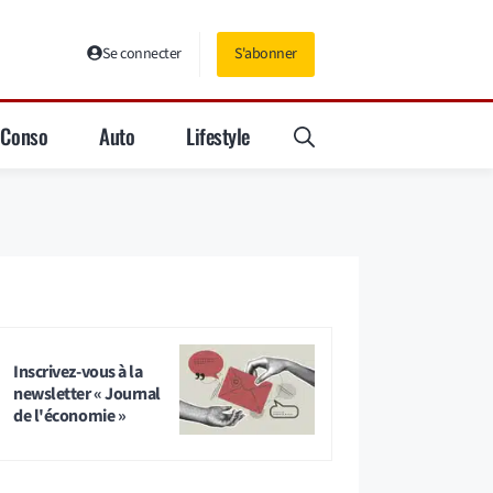
Se connecter
S'abonner
Conso
Auto
Lifestyle
Inscrivez-vous à la
newsletter « Journal
de l'économie »