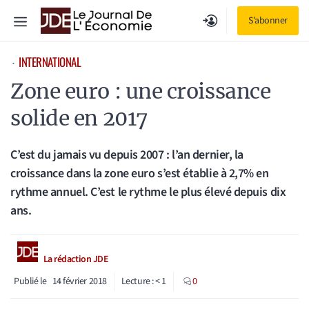
Aller
Menu
S'abonner
au
contenu
INTERNATIONAL
⋅
Zone euro : une croissance
solide en 2017
C’est du jamais vu depuis 2007 : l’an dernier, la
croissance dans la zone euro s’est établie à 2,7% en
rythme annuel. C’est le rythme le plus élevé depuis dix
ans.
La rédaction JDE
Publié le
14 février 2018
Lecture :
< 1
0