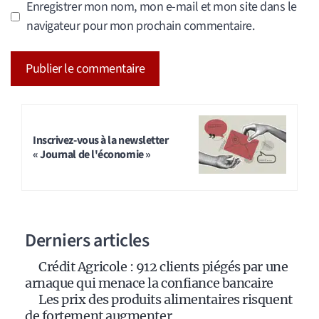
Enregistrer mon nom, mon e-mail et mon site dans le
navigateur pour mon prochain commentaire.
A
l
t
Inscrivez-vous à la newsletter
« Journal de l'économie »
e
r
n
a
Derniers articles
t
i
Crédit Agricole : 912 clients piégés par une
v
arnaque qui menace la confiance bancaire
e
Les prix des produits alimentaires risquent
:
de fortement augmenter