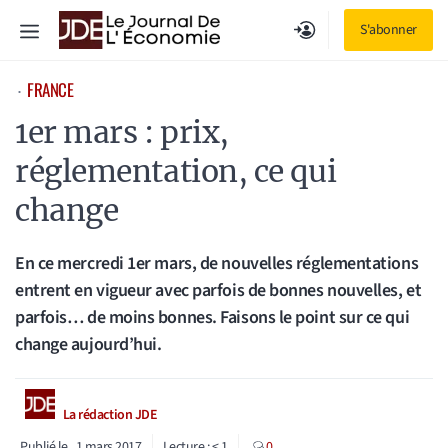
Aller
Menu
S'abonner
au
contenu
FRANCE
⋅
1er mars : prix,
réglementation, ce qui
change
En ce mercredi 1er mars, de nouvelles réglementations
entrent en vigueur avec parfois de bonnes nouvelles, et
parfois… de moins bonnes. Faisons le point sur ce qui
change aujourd’hui.
La rédaction JDE
Publié le
1 mars 2017
Lecture :
< 1
0