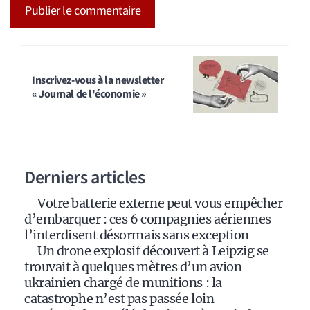
A
l
t
Inscrivez-vous à la newsletter
« Journal de l'économie »
e
r
n
a
Derniers articles
t
i
Votre batterie externe peut vous empêcher
v
d’embarquer : ces 6 compagnies aériennes
e
l’interdisent désormais sans exception
:
Un drone explosif découvert à Leipzig se
trouvait à quelques mètres d’un avion
ukrainien chargé de munitions : la
catastrophe n’est pas passée loin