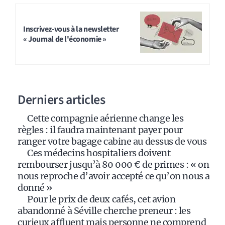
A
l
t
Inscrivez-vous à la newsletter
« Journal de l'économie »
e
r
n
a
Derniers articles
t
i
Cette compagnie aérienne change les
v
règles : il faudra maintenant payer pour
e
ranger votre bagage cabine au dessus de vous
:
Ces médecins hospitaliers doivent
rembourser jusqu’à 80 000 € de primes : « on
nous reproche d’avoir accepté ce qu’on nous a
donné »
Pour le prix de deux cafés, cet avion
abandonné à Séville cherche preneur : les
curieux affluent mais personne ne comprend