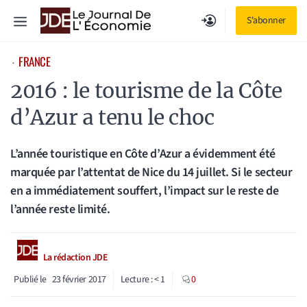
Aller
Menu
S'abonner
au
contenu
FRANCE
⋅
2016 : le tourisme de la Côte
d’Azur a tenu le choc
L’année touristique en Côte d’Azur a évidemment été
marquée par l’attentat de Nice du 14 juillet. Si le secteur
en a immédiatement souffert, l’impact sur le reste de
l’année reste limité.
La rédaction JDE
Publié le
23 février 2017
Lecture :
< 1
0