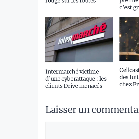
premie
rouge sur les routes
c’est g
Cellcast
Intermarché victime
des fui
d’une cyberattaque : les
chez Fr
clients Drive menacés
Laisser un commenta
Commentaire