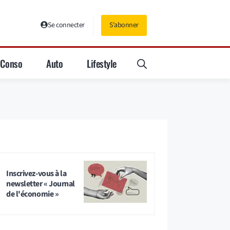
Se connecter
S'abonner
Conso
Auto
Lifestyle
Inscrivez-vous à la
newsletter « Journal
de l'économie »