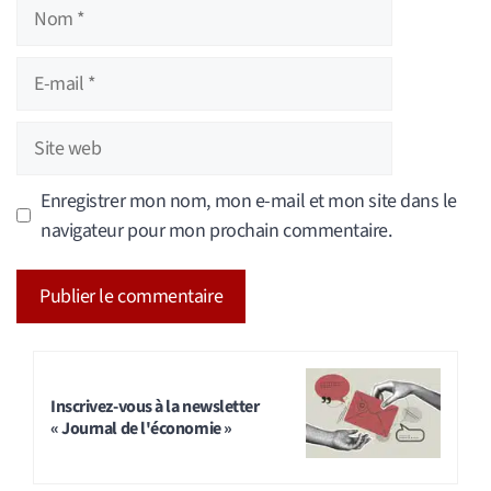
Nom
E-
mail
Site
web
Enregistrer mon nom, mon e-mail et mon site dans le
navigateur pour mon prochain commentaire.
A
l
t
Inscrivez-vous à la newsletter
« Journal de l'économie »
e
r