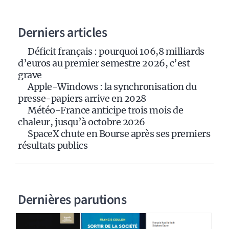
n
a
Derniers articles
t
i
Déficit français : pourquoi 106,8 milliards
v
d’euros au premier semestre 2026, c’est
e
grave
:
Apple-Windows : la synchronisation du
presse-papiers arrive en 2028
Météo-France anticipe trois mois de
chaleur, jusqu’à octobre 2026
SpaceX chute en Bourse après ses premiers
résultats publics
Dernières parutions