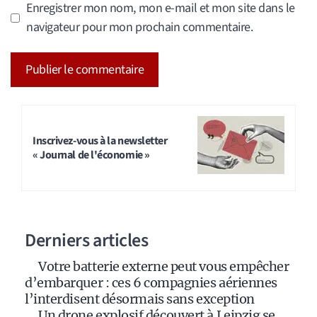
Enregistrer mon nom, mon e-mail et mon site dans le
navigateur pour mon prochain commentaire.
A
l
t
Inscrivez-vous à la newsletter
« Journal de l'économie »
e
r
n
a
Derniers articles
t
i
Votre batterie externe peut vous empêcher
v
d’embarquer : ces 6 compagnies aériennes
e
l’interdisent désormais sans exception
:
Un drone explosif découvert à Leipzig se