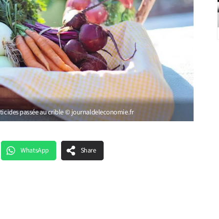
sticides passée au crible © journaldeleconomie.fr
WhatsApp
Share