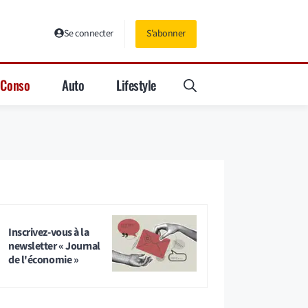
Se connecter
S'abonner
Conso
Auto
Lifestyle
Inscrivez-vous à la
newsletter « Journal
de l'économie »