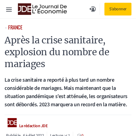
Aller
Menu
S'abonner
au
contenu
FRANCE
⋅
Après la crise sanitaire,
explosion du nombre de
mariages
La crise sanitaire a reporté à plus tard un nombre
considérable de mariages. Mais maintenant que la
situation pandémique s’est atténuée, les organisateurs
sont débordés. 2023 marquera un record en la matière.
La rédaction JDE
Publié le
6 juillet 2022
Lecture :
< 1
0