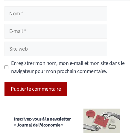
Nom
E-
mail
Site
web
Enregistrer mon nom, mon e-mail et mon site dans le
navigateur pour mon prochain commentaire.
A
l
t
Inscrivez-vous à la newsletter
« Journal de l'économie »
e