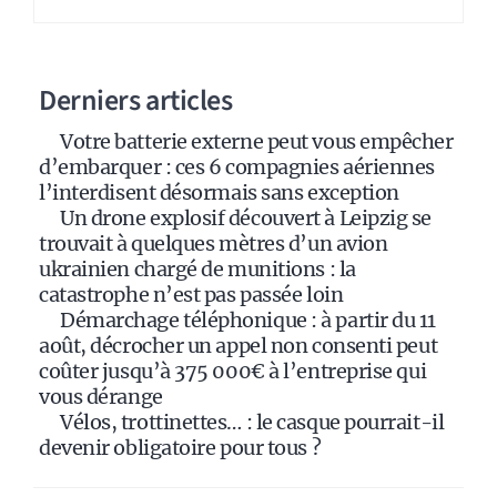
r
n
a
Derniers articles
t
i
Votre batterie externe peut vous empêcher
v
d’embarquer : ces 6 compagnies aériennes
e
l’interdisent désormais sans exception
:
Un drone explosif découvert à Leipzig se
trouvait à quelques mètres d’un avion
ukrainien chargé de munitions : la
catastrophe n’est pas passée loin
Démarchage téléphonique : à partir du 11
août, décrocher un appel non consenti peut
coûter jusqu’à 375 000€ à l’entreprise qui
vous dérange
Vélos, trottinettes… : le casque pourrait-il
devenir obligatoire pour tous ?